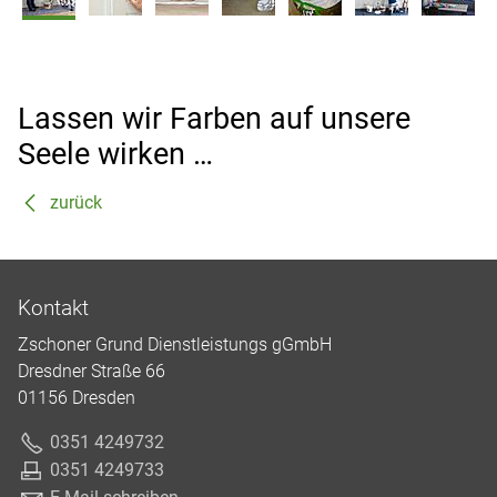
Lassen wir Farben auf unsere
Seele wirken …
zurück
Kontakt
Zschoner Grund Dienstleistungs gGmbH
Dresdner Straße 66
01156 Dresden
0351 4249732
0351 4249733