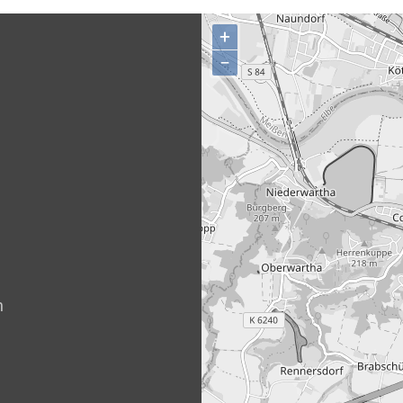
+
−
n